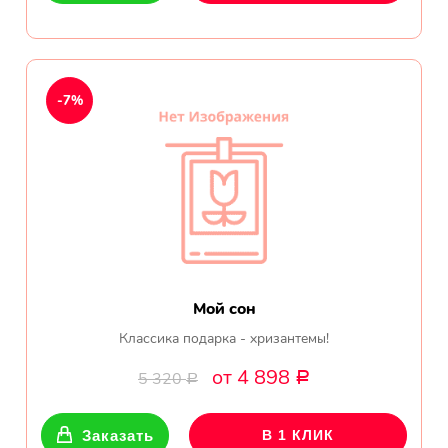
-7%
Мой сон
Классика подарка - хризантемы!
от 4 898
5 320
Р
Р
Заказать
В 1 КЛИК