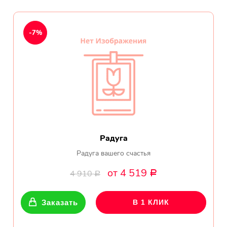
День рождения
Мы в
-7%
Цветы женщине
соц.
Цветы маме
сетях
Цветы мужчине
Цветы любимой
Радуга
Цветы ребенку
Радуга вашего счастья
Цветы дочери
от 4 519
4 910
Р
Р
Цветы подруге
Заказать
В 1 КЛИК
Цветы сестре