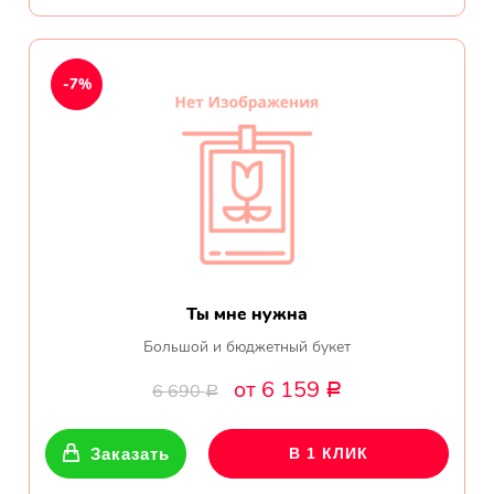
Ромашки
Кустовые розы
-7%
Альстромерии
Герберы
Ирисы
Показать еще
Ты мне нужна
Большой и бюджетный букет
ОТЗЫВЫ О МАГАЗИНЕ
от 6 159
6 690
Р
Р
Мария
Заказать
В 1 КЛИК
Тымовское,
Сахалинская