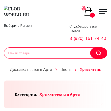
Цветы поштучно
0
Главная
Выберите Регион
Служба доставка
Букеты до 2500
цветов
Гарантии
8-(920)-151-74-40
Каталог букетов
Доставка
Оплата
Корзины с цветами
Доставка цветов в Арти
Цветы
Хризантемы
Классика
Контакты
Авторские букеты
Категория:
Хризантемы в Арти
Личный
кобинет
Букеты из роз
Регистраци