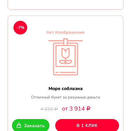
Букет с хризантемами и
герберами оказался очень
красивый! Цветы свежие !
Спасибо !
-7%
Все отзывы
ПОДПИШИТЕСЬ!
Чтобы первыми узнать о
наших акциях и скидках
Море соблазна
Отличный букет за разумные деньги
Ваше имя
от 3 914
4 250
Р
Р
Ваш Email
Заказать
В 1 КЛИК