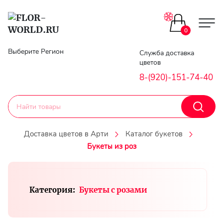
Цветы поштучно
0
Главная
Выберите Регион
Служба доставка
Букеты до 2500
цветов
Гарантии
8-(920)-151-74-40
Каталог букетов
Доставка
Оплата
Доставка цветов в Арти
Каталог букетов
Корзины с цветами
Букеты из роз
Классика
Контакты
Авторские букеты
Категория:
Букеты с розами
Личный
кобинет
Букеты из роз
Регистраци