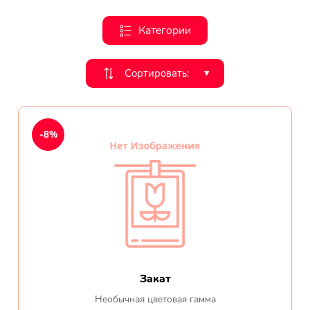
День рождения
Категории
Мы в
Цветы женщине
Сортировать:
‣
соц.
Цветы маме
сетях
Цветы мужчине
-8%
Цветы любимой
Цветы ребенку
Цветы дочери
Цветы подруге
Закат
Цветы сестре
Необычная цветовая гамма