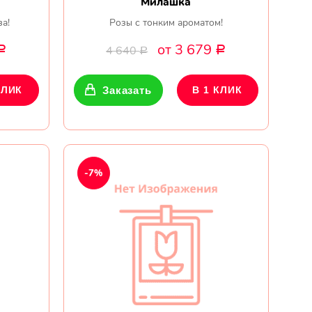
Милашка
за!
Розы с тонким ароматом!
от 3 679
4 640
Р
Р
Р
КЛИК
Заказать
В 1 КЛИК
-7%