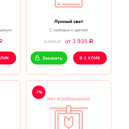
Лунный свет
деньги
С любовью к цветам!
от 3 935
5 680
Р
Р
Р
КЛИК
Заказать
В 1 КЛИК
-7%