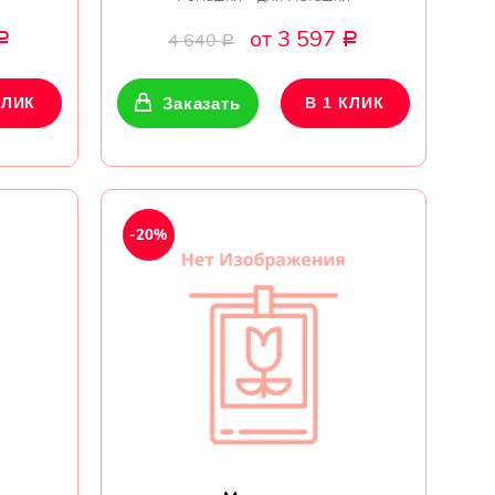
от 3 597
4 640
Р
Р
Р
КЛИК
Заказать
В 1 КЛИК
-20%