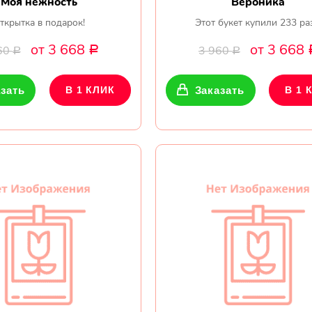
Моя нежность
Вероника
ткрытка в подарок!
Этот букет купили 233 ра
от 3 668
от 3 668
60
3 960
Р
Р
Р
зать
В 1 КЛИК
Заказать
В 1 