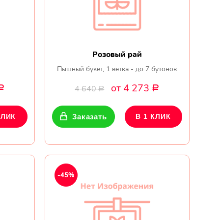
Розовый рай
Пышный букет, 1 ветка - до 7 бутонов
от 4 273
4 640
Р
Р
Р
КЛИК
Заказать
В 1 КЛИК
-45%