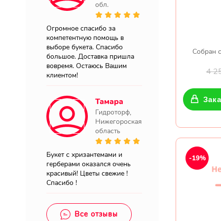
обл.
Огромное спасибо за
компетентную помощь в
выборе букета. Спасибо
Собран с
большое. Доставка пришла
вовремя. Остаюсь Вашим
4 2
клиентом!
Зака
Тамара
Гидроторф,
Нижегороская
область
Букет с хризантемами и
-19%
герберами оказался очень
красивый! Цветы свежие !
Спасибо !
Все отзывы