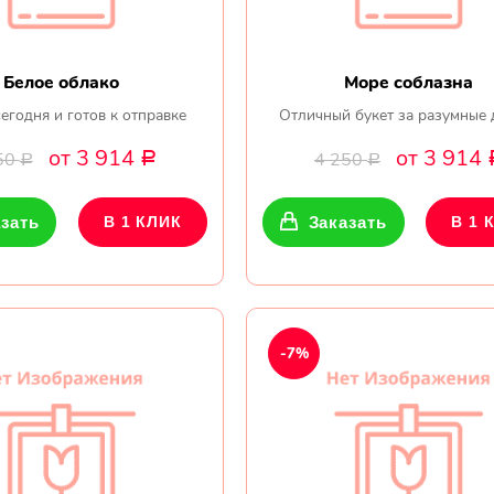
Белое облако
Море соблазна
егодня и готов к отправке
Отличный букет за разумные 
от 3 914
от 3 914
50
4 250
Р
Р
Р
зать
В 1 КЛИК
Заказать
В 1 
-7%