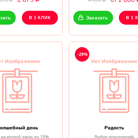
 070
4 090
Р
Р
зать
В 1 КЛИК
Заказать
В 1 
-29%
олшебный день
Радость
 на второй заказ до 15%
Выбор покупателей