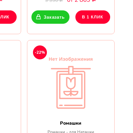
3 350
Р
КЛИК
Заказать
В 1 КЛИК
-22%
Ромашки
Ромашки - для Наташки