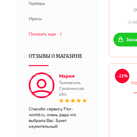
Герберы
О
Ирисы
3 9
Показать еще
Зака
ОТЗЫВЫ О МАГАЗИНЕ
Мария
-22%
Тымовское,
Сахалинская
обл.
Спасибо сервису Flor-
world.ru, очень рада что
выбрала Вас. Букет
изумительный!