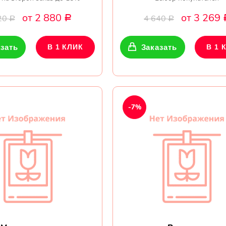
от 2 880
от 3 269
20
4 640
Р
Р
Р
зать
В 1 КЛИК
Заказать
В 1 
-7%