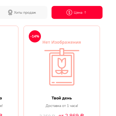
Хиты продаж
Цена
Мы в
соц.
-14%
сетях
з
Твой день
е!
Доставка от 1 часа!
от 2 869
Р
Р