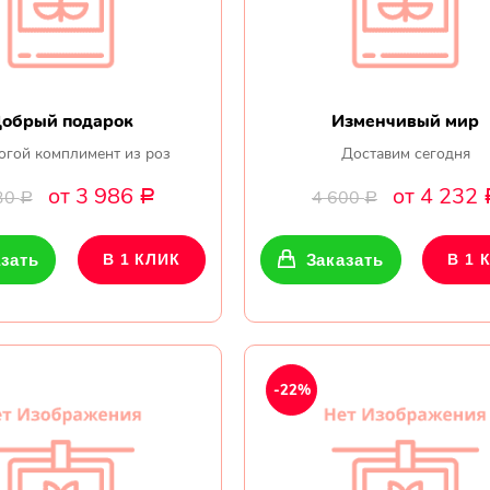
обрый подарок
Изменчивый мир
огой комплимент из роз
Доставим сегодня
от 3 986
от 4 232
30
4 600
Р
Р
Р
зать
В 1 КЛИК
Заказать
В 1 
-22%