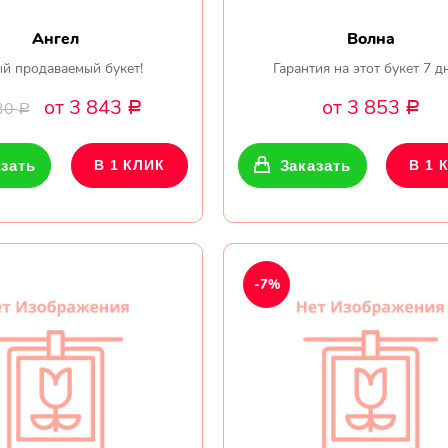
Ангел
Волна
й продаваемый букет!
Гарантия на этот букет 7 д
от 3 843
от 3 853
30
Р
Р
Р
зать
В 1 КЛИК
Заказать
В 1 
-7%