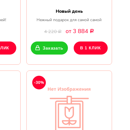
Новый день
ней!
Нежный подарок для самой самой
от 3 884
4 220
Р
Р
КЛИК
Заказать
В 1 КЛИК
-30%