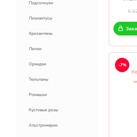
Подсолнухи
5 3
Лизиантусы
Зака
Хризантемы
Лилии
Орхидеи
-7%
Тюльпаны
Ромашки
Кустовые розы
Альстромерии