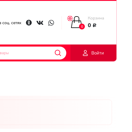
Корзина
Главная
 соц. сетях
0
Р
0
Гарантии
Войти
Доставка
Оплата
Контакты
Личный
кобинет
Регистраци