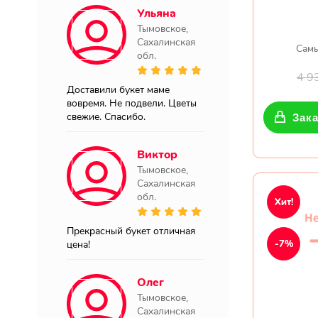
Ульяна
Тымовское,
Сахалинская
Самы
обл.
4 9
Доставили букет маме
вовремя. Не подвели. Цветы
свежие. Спасибо.
Зака
Виктор
Тымовское,
Сахалинская
обл.
Хит!
Прекрасный букет отличная
-7%
цена!
Олег
Тымовское,
Сахалинская