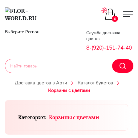
Цветы поштучно
0
Главная
Выберите Регион
Служба доставка
Букеты до 2500
цветов
Гарантии
8-(920)-151-74-40
Каталог букетов
Доставка
Оплата
Доставка цветов в Арти
Каталог букетов
Корзины с цветами
Корзины с цветами
Классика
Контакты
Авторские букеты
Категория:
Корзины с цветами
Личный
кобинет
Букеты из роз
Регистраци