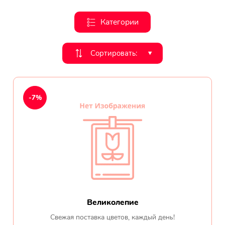
День рождения
Категории
Мы в
Цветы женщине
Сортировать:
‣
соц.
Цветы маме
сетях
Цветы мужчине
-7%
Цветы любимой
Цветы ребенку
Цветы дочери
Цветы подруге
Великолепие
Цветы сестре
Свежая поставка цветов, каждый день!