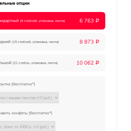
ельные опции
Мы в
6 763
андартный
(9 стеблей, упаковка, лента)
Р
соц.
8 873
едний
(15 стеблей, упаковка, лента)
Р
сетях
10 062
льшой
(21 стебль, упаковка, лента)
Р
рытка (бесплатно*)
авить конфеты (бесплатно*)