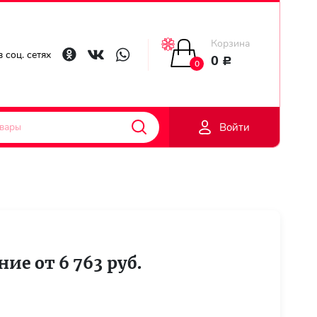
Корзина
Главная
 соц. сетях
0
Р
0
Гарантии
Войти
Доставка
Оплата
Контакты
ние от 6 763 руб.
Личный
кобинет
Регистраци