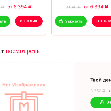
от 6 394
от 6 394
0
8 040
Р
Р
Р
Р
ать
В 1 КЛИК
Заказать
В 1 КЛ
ит
посмотреть
Твой де
3 350
Р
За