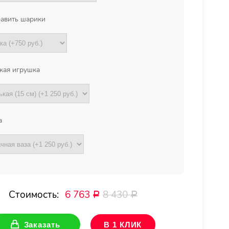
авить шарики
кая игрушка
а
Стоимость:
6 763
8 430
Р
Р
Заказать
В 1 КЛИК