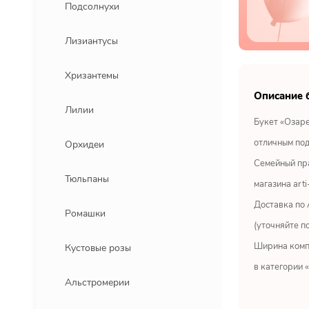
Подсолнухи
Лизиантусы
Хризантемы
Описание 
Лилии
Букет «Озаре
отличным под
Орхидеи
Семейный пра
Тюльпаны
магазина arti
Доставка по 
Ромашки
(уточняйте п
Ширина компо
Кустовые розы
в категории «
Альстромерии