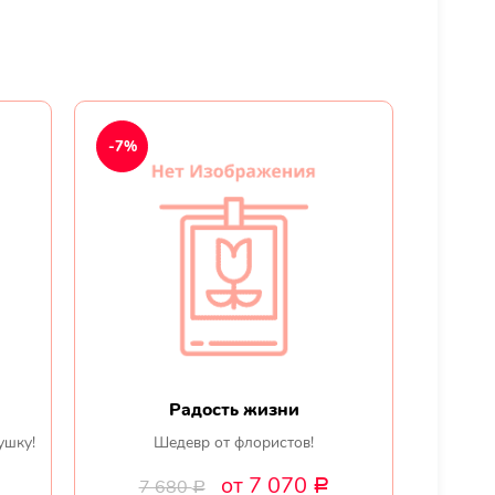
-7%
Радость жизни
ушку!
Шедевр от флористов!
от 7 070
7 680
Р
Р