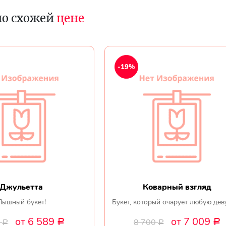
по схожей
цене
-19%
Джульетта
Коварный взгляд
Пышный букет!
Букет, который очарует любую дев
от 6 589
от 7 009
0
8 700
Р
Р
Р
Р