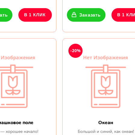
ать
В 1 КЛИК
Заказать
В 1 КЛ
-20%
машковое поле
Океан
 — хорошее начало!
Большой и синий, как океан!