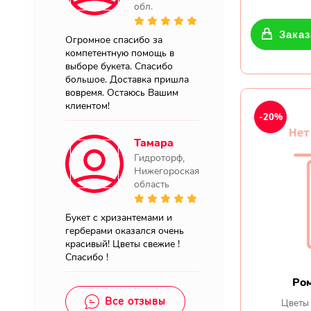
обл.
Заказ
Огромное спасибо за
компетентную помощь в
выборе букета. Спасибо
большое. Доставка пришла
вовремя. Остаюсь Вашим
клиентом!
-20%
Тамара
Гидроторф,
Нижегороская
область
Букет с хризантемами и
герберами оказался очень
красивый! Цветы свежие !
Спасибо !
Ро
Все отзывы
Цветы