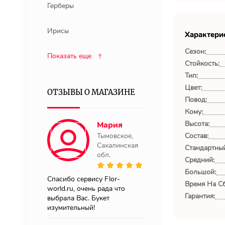
Герберы
Ирисы
Характери
Сезон:
Показать еще
Стойкость:
Тип:
Цвет:
ОТЗЫВЫ О МАГАЗИНЕ
Повод:
Кому:
Высота:
Мария
Тымовское,
Состав:
Сахалинская
Стандартный
обл.
Средний:
Большой:
Спасибо сервису Flor-
Время На Сб
world.ru, очень рада что
Гарантия:
выбрала Вас. Букет
изумительный!