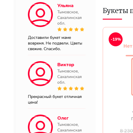
Ульяна
Букеты 
Тымовское,
Сахалинская
обл.
Доставили букет маме
-19%
вовремя. Не подвели. Цветы
свежие. Спасибо.
Виктор
Тымовское,
Сахалинская
обл.
Прекрасный букет отличная
цена!
Олег
Тымовское,
Сахалинская
8 23