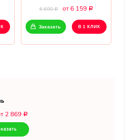
от 6 159
6 690
Р
Р
ИК
Заказать
В 1 КЛИК
нь
от 2 869
Р
казать