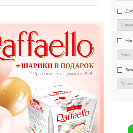
Доб
Мяг
Ваз